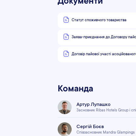
Документи
Статут споживчого товариства
Заява-приєднання до Договору пайо
Договір пайової участі асоційовано
Команда
Артур Лупашко
Засновник Ribas Hotels Group і с
Сергій Боєв
Співзасновник Mandra Glampings