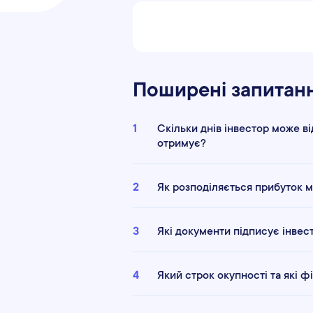
Поширені запитан
1
Скільки днів інвестор може ві
отримує?
2
Як розподіляється прибуток 
3
Які документи підписує інвес
4
Який строк окупності та які 