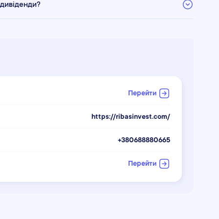
 дивіденди?
Перейти
https://ribasinvest.com/
+380688880665
Перейти