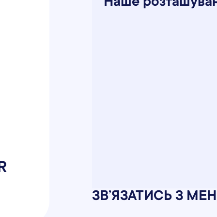
Наше розташува
R
ЗВʼЯЗАТИСЬ З М