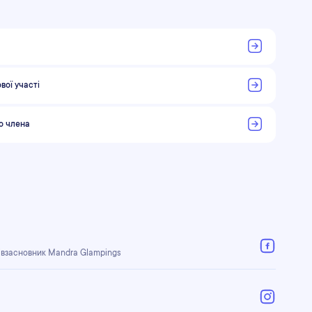
вої участі
го члена
півзасновник Mandra Glampings