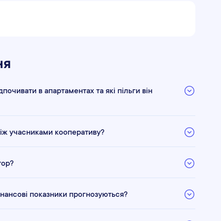
ня
дпочивати в апартаментах та які пільги він
між учасниками кооперативу?
тор?
фінансові показники прогнозуються?