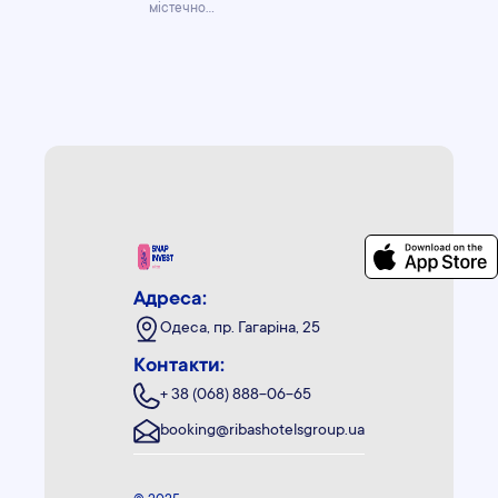
містечно
WOL. HOME.
зірковий
Mandra
KARPATY
готель на
Petrichor
першій
береговій лінії
в Аланії.
Адреса:
Одеса, пр. Гагаріна, 25
Контакти:
+ 38 (068) 888-06-65
booking@ribashotelsgroup.ua