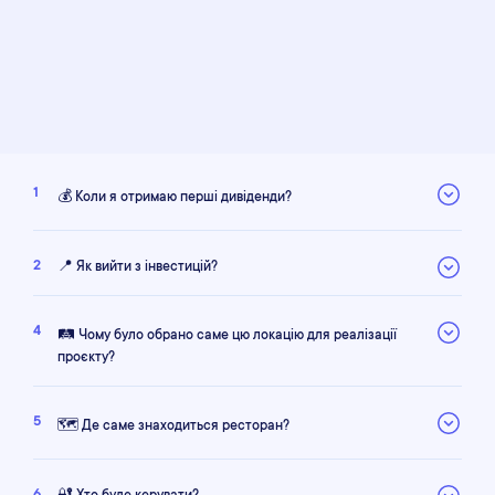
1
💰 Коли я отримаю перші дивіденди?
2
📍 Як вийти з інвестицій?
4
🛤 Чому було обрано саме цю локацію для реалізації
проєкту?
5
🗺 Де саме знаходиться ресторан?