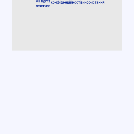
All rights
конфіденційності
використання
reserved.